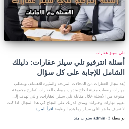
تلي سيلز عقارات
أسئلة انترفيو تلي سيلز عقارات: دليلك
الشامل للإجابة على كل سؤال
يُعد مجال العقارات من المجالات المربحة والمثيرة للاهتمام، ويتطلب
مهارات وصفات معينة لنجاح مندوب مبيعات العقارات. تُطرح مجموعة
متنوعة من الأسئلة خلال مقابلة تلي سيلز العقارات، والتي تهدف إلى
تقييم مهارات وخبراتك ومدى قدرتك على النجاح في هذا المجال. اذا كنت
لا تعرف ما هو التلي سيلز وما هذه الوظيفة
اقرأ المزيد
بواسطة
3 سنوات
،
admin
منذ