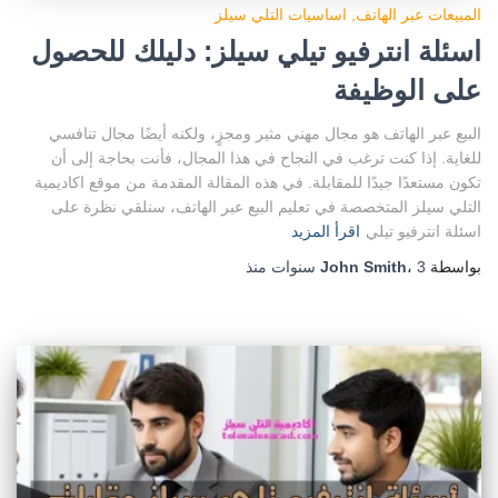
المبيعات عبر الهاتف
اساسيات التلي سيلز
اسئلة انترفيو تيلي سيلز: دليلك للحصول
على الوظيفة
البيع عبر الهاتف هو مجال مهني مثير ومجزٍ، ولكنه أيضًا مجال تنافسي
للغاية. إذا كنت ترغب في النجاح في هذا المجال، فأنت بحاجة إلى أن
تكون مستعدًا جيدًا للمقابلة. في هذه المقالة المقدمة من موقع اكاديمية
التلي سيلز المتخصصة في تعليم البيع عبر الهاتف، سنلقي نظرة على
اسئلة انترفيو تيلي
اقرأ المزيد
بواسطة
3 سنوات
،
John Smith
منذ