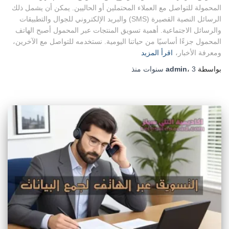
المحمولة للتواصل مع العملاء المحتملين أو الحاليين. يمكن أن يشمل ذلك
الرسائل النصية القصيرة (SMS) والبريد الإلكتروني للجوال والتطبيقات
والرسائل الاجتماعية. أهمية تسويق المنتجات عبر المحمول أصبح الهاتف
المحمول جزءًا أساسيًا من حياتنا اليومية. نستخدمه للتواصل مع الآخرين،
ومعرفة الأخبار،
اقرأ المزيد
بواسطة
3 سنوات
،
admin
منذ