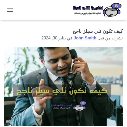
ت
ب
د
ي
كيف تكون تلي سيلز ناجح
ل
نشرت من قبل
John Smith
في
يناير 30, 2024
ا
ل
ت
ن
ق
ل