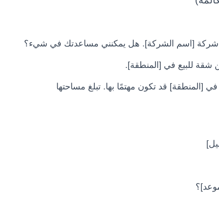
المة)
من شركة [اسم الشركة]. هل يمكنني مساعدتك في شيء؟
ن شقة للبيع في [المنطقة].
في [المنطقة] قد تكون مهتمًا بها. تبلغ مساحتها
يل]
موعد]؟