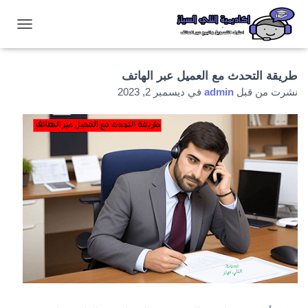
ت
ب
د
ي
طريقة التحدث مع العميل عبر الهاتف
ل
نشرت من قبل
admin
في
ديسمبر 2, 2023
ا
ل
ت
ن
ق
ل